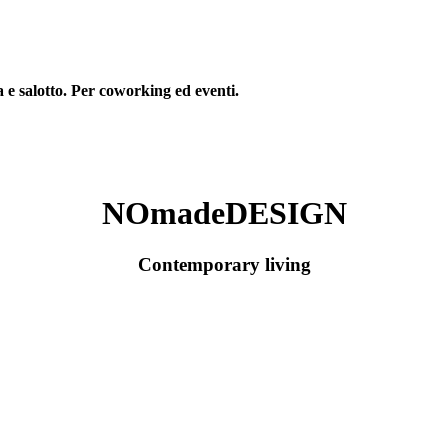
a e salotto. Per coworking ed eventi.
NOmadeDESIGN
Contemporary living
Blog di Stefania Vairelli
Contact:
info@nomadedesign.com